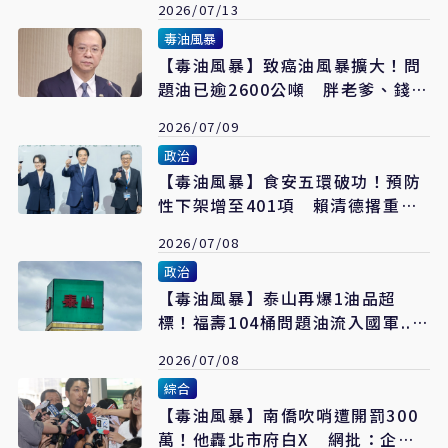
2026/07/13
毒油風暴
【毒油風暴】致癌油風暴擴大！問
題油已逾2600公噸 胖老爹、錢櫃
都中鏢
2026/07/09
政治
【毒油風暴】食安五環破功！預防
性下架增至401項 賴清德撂重話
了
2026/07/08
政治
【毒油風暴】泰山再爆1油品超
標！福壽104桶問題油流入國軍...
已食用56桶
2026/07/08
綜合
【毒油風暴】南僑吹哨遭開罰300
萬！他轟北市府白X 網批：企圖