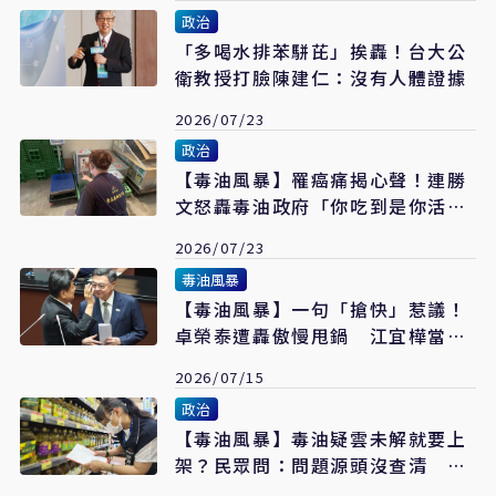
政治
「多喝水排苯駢芘」挨轟！台大公
衛教授打臉陳建仁：沒有人體證據
2026/07/23
政治
【毒油風暴】罹癌痛揭心聲！連勝
文怒轟毒油政府「你吃到是你活
該」 籲725站上凱道
2026/07/23
毒油風暴
【毒油風暴】一句「搶快」惹議！
卓榮泰遭轟傲慢甩鍋 江宜樺當年
兩度鞠躬道歉被翻出
2026/07/15
政治
【毒油風暴】毒油疑雲未解就要上
架？民眾問：問題源頭沒查清 誰
敢再買