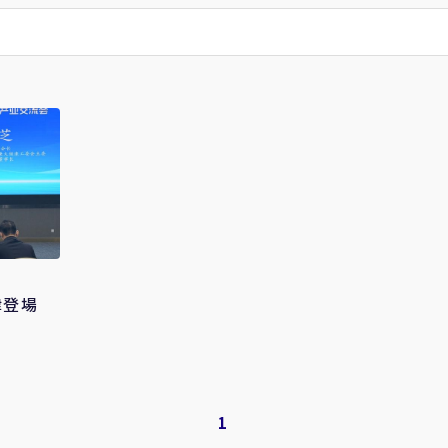
津登場
1