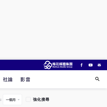
社論
影音
強化搜尋
：