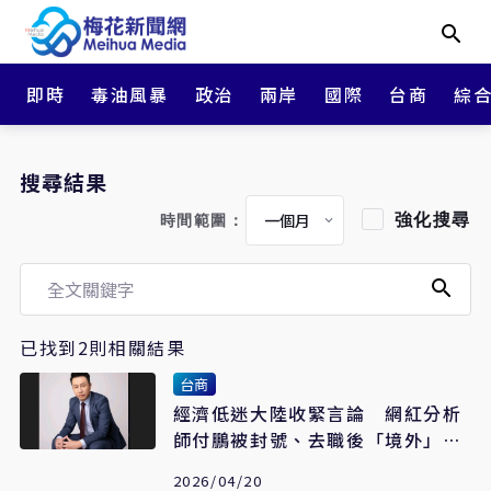
即時
毒油風暴
政治
兩岸
國際
台商
綜
搜尋結果
強化搜尋
時間範圍：
已找到2則相關結果
台商
經濟低迷大陸收緊言論 網紅分析
師付鵬被封號、去職後「境外」任
職
2026/04/20