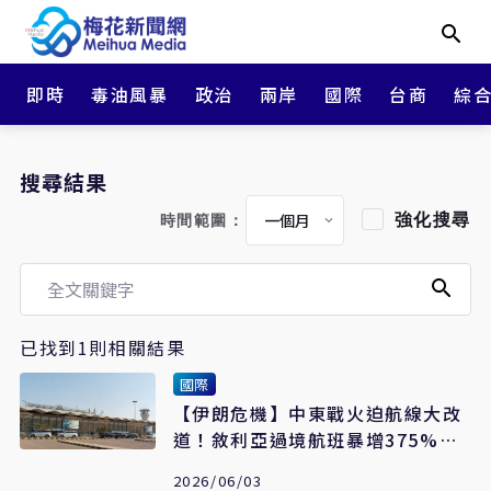
即時
毒油風暴
政治
兩岸
國際
台商
綜
搜尋結果
強化搜尋
時間範圍：
已找到1則相關結果
國際
【伊朗危機】中東戰火迫航線大改
道！敘利亞過境航班暴增375%大
賺過路費
2026/06/03