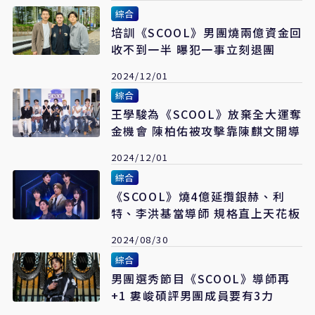
綜合
培訓《SCOOL》男團燒兩億資金回
收不到一半 曝犯一事立刻退團
2024/12/01
綜合
王學駿為《SCOOL》放棄全大運奪
金機會 陳柏佑被攻擊靠陳麒文開導
2024/12/01
綜合
《SCOOL》燒4億延攬銀赫、利
特、李洪基當導師 規格直上天花板
2024/08/30
綜合
男團選秀節目《SCOOL》導師再
+1 婁峻碩評男團成員要有3力