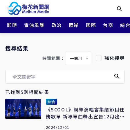
即時
毒油風暴
政治
兩岸
國際
台商
綜
搜尋結果
強化搜尋
時間範圍：
已找到5則相關結果
綜合
《SCOOL》粉絲演唱會集結節目任
務歌單 新專單曲釋出宣告12月出
輯
2024/12/01