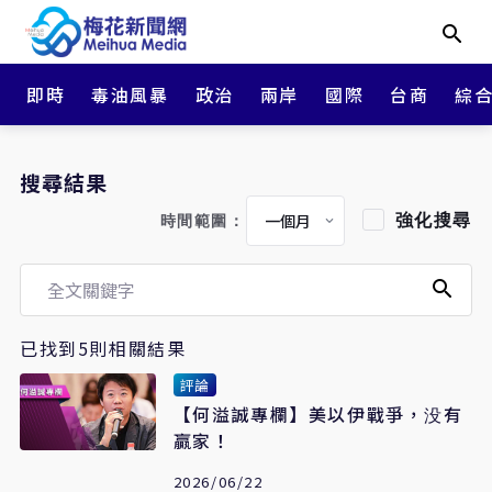
即時
毒油風暴
政治
兩岸
國際
台商
綜
搜尋結果
強化搜尋
時間範圍：
已找到5則相關結果
評論
【何溢誠專欄】美以伊戰爭，没有
贏家！
2026/06/22