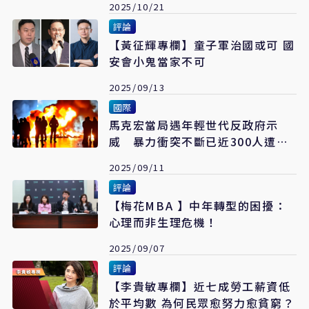
2025/10/21
評論
【黃征輝專欄】童子軍治國或可 國
安會小鬼當家不可
2025/09/13
國際
馬克宏當局遇年輕世代反政府示
威 暴力衝突不斷已近300人遭逮
捕
2025/09/11
評論
【梅花MBA 】中年轉型的困擾：
心理而非生理危機！
2025/09/07
評論
【李貴敏專欄】近七成勞工薪資低
於平均數 為何民眾愈努力愈貧窮？