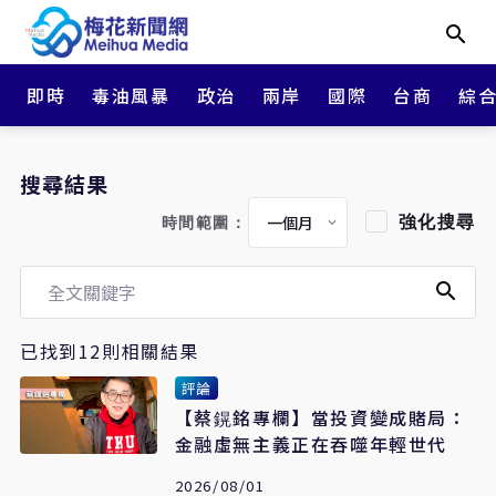
即時
毒油風暴
政治
兩岸
國際
台商
綜
搜尋結果
強化搜尋
時間範圍：
已找到12則相關結果
評論
【蔡鎤銘專欄】當投資變成賭局：
金融虛無主義正在吞噬年輕世代
2026/08/01