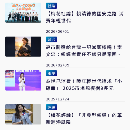
社論
【梅花社論】賴清德的國安之路 消
費年輕世代
2026/06/01
政治
高市勝選給台灣一記當頭棒喝！李
文忠：領導者責任不該只是鞏固同
溫層
2026/02/09
兩岸
為悅己消費！陸年輕世代追求「小
確幸」 2025市場規模衝9兆元
2025/12/24
評論
【梅花評論】「非典型領導」的革
新遲滯風險