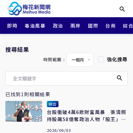
即時
毒油風暴
政治
兩岸
國際
台商
綜
搜尋結果
強化搜尋
時間範圍：
已找到1則相關結果
綜合
台股衝破4萬6掀財富風暴 張清照
持股飆58億奪政治人物「股王」寶
座
2026/06/03