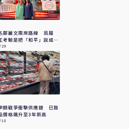
名鄭麗文兩岸路線 翁履
正考驗是把「和平」說成美
信戰略
/29
伊朗戰爭衝擊供應鏈 已致
品價格飆升至3年新高
/10