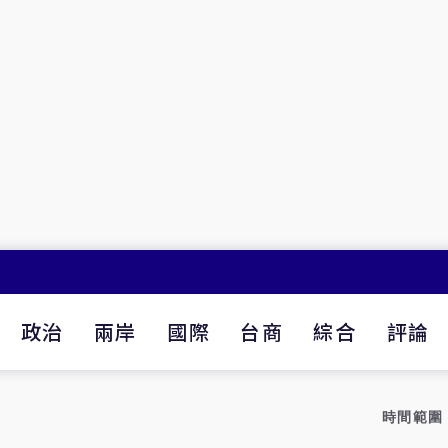
政治
兩岸
國際
台商
綜合
評論
時間範圍