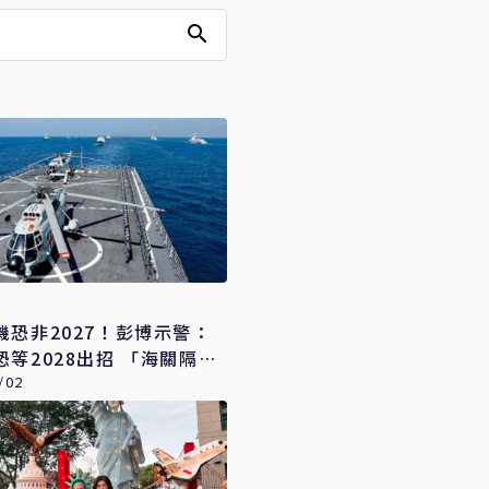
機恐非2027！彭博示警：
恐等2028出招 「海關隔
攻台更難應付
/02