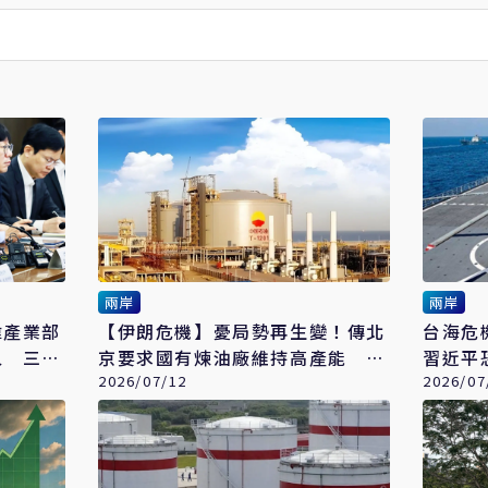
兩岸
兩岸
韓產業部
【伊朗危機】憂局勢再生變！傳北
台海危
人 三
京要求國有煉油廠維持高產能 預
習近平
勢
防原油供應中斷
2026/07/12
離」比
2026/07