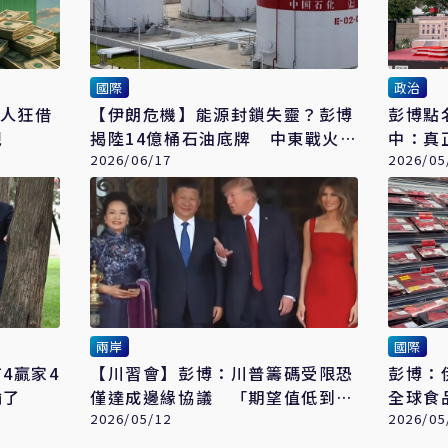
國際
政治
灣人狂借
【伊朗危機】能源封鎖失靈？彭博
彭博點
現
揭陸14億桶石油底牌 中東戰火下
中：真
仍穩住經濟
2026/06/17
國的可
2026/05
兩岸
國際
4贏家4
【川習會】彭博：川普籌碼受限恐
彭博：
輸了
僅達成邊緣協議 「期望值低到不
全球食
能再低」
2026/05/12
2026/05