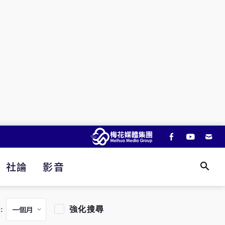
社論
影音
強化搜尋
：