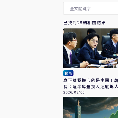
已找到28則相關結果
國際
真正讓我擔心的是中國！
長：陸半導體投入速度驚
星、SK海力士恐失領先優
2026/08/06