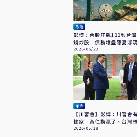
政治
彭博：台股狂飆100%台
錢炒股 債務堆疊隱憂浮
2026/06/23
兩岸
【川習會】彭博：川習會有
輸家 黃仁勳贏了、台灣
2026/05/18