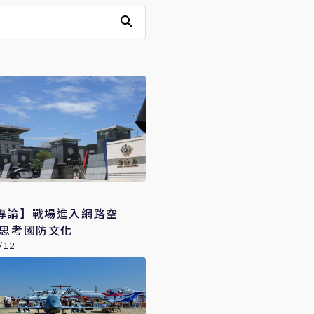
專論】戰場進入網路空
新思考國防文化
/12