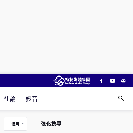
社論
影音
強化搜尋
：