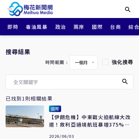
即時
毒油風暴
政治
兩岸
國際
台商
綜
搜尋結果
強化搜尋
時間範圍：
已找到1則相關結果
國際
【伊朗危機】中東戰火迫航線大改
道！敘利亞過境航班暴增375%大
賺過路費
2026/06/03