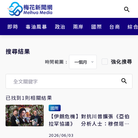
即時
毒油風暴
政治
兩岸
國際
台商
綜
搜尋結果
強化搜尋
時間範圍：
已找到1則相關結果
國際
【伊朗危機】對抗川普擴張《亞伯
拉罕協議》 分析人士：穆傑塔巴
正號召反美新聯盟
2026/06/03