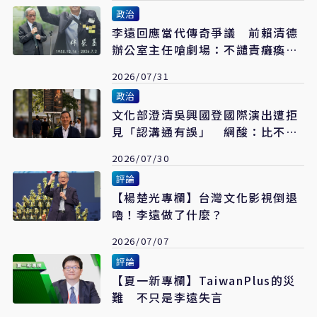
政治
李遠回應當代傳奇爭議 前賴清德
辦公室主任嗆劇場：不譴責癱瘓政
府的人
2026/07/31
政治
文化部澄清吳興國登國際演出遭拒
見「認溝通有誤」 網酸：比不上
玻璃睪丸嗎
2026/07/30
評論
【楊楚光專欄】台灣文化影視倒退
嚕！李遠做了什麼？
2026/07/07
評論
【夏一新專欄】TaiwanPlus的災
難 不只是李遠失言