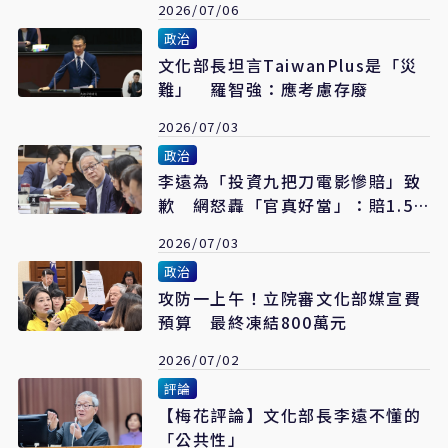
2026/07/06
政治
文化部長坦言TaiwanPlus是「災
難」 羅智強：應考慮存廢
2026/07/03
政治
李遠為「投資九把刀電影慘賠」致
歉 網怒轟「官真好當」：賠1.5
億道個歉就好
2026/07/03
政治
攻防一上午！立院審文化部媒宣費
預算 最終凍結800萬元
2026/07/02
評論
【梅花評論】文化部長李遠不懂的
「公共性」