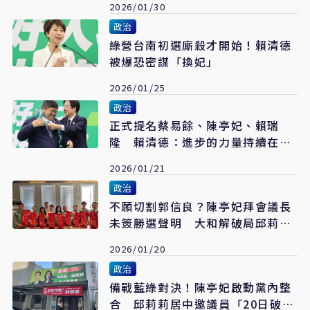
2026/01/30
政治
綠營台南初選廝殺才開始！賴清德
被爆恐密謀「換妃」
2026/01/25
政治
正式提名蔡易餘、陳亭妃、賴瑞
隆 賴清德：進步的力量持續在南
台灣延續
2026/01/21
政治
不願切割郭信良？陳亭妃拜會議長
未簽勝選聲明 大和解破局邱莉莉
表遺憾
2026/01/20
政治
備戰藍綠對決！陳亭妃啟動黨內整
合 邱莉莉居中邀議員「20日破