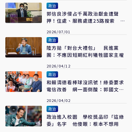
政治
郭信良涉侵占千萬政治獻金遭聲
押！住處、服務處遭25路搜索 恐
再入看守所
2026/07/01
政治
陸方拋「對台大禮包」 民進黨
團：不應因短期紅利犧牲國家主權
2026/04/12
政治
和賴清德看棒球沒訊號！綠委要求
電信改善 網一面倒酸：郭國文可
以啊
2026/04/02
政治
政治進入校園 學校獎品印「這綠
委」名字 他傻眼：根本不想用