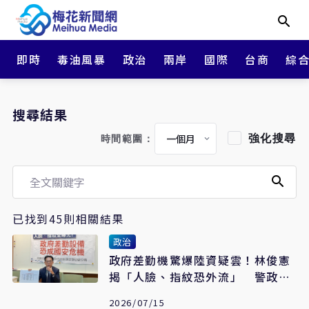
即時
毒油風暴
政治
兩岸
國際
台商
綜
搜尋結果
強化搜尋
時間範圍：
已找到45則相關結果
政治
政府差勤機驚爆陸資疑雲！林俊憲
揭「人臉、指紋恐外流」 警政署
急停用
2026/07/15