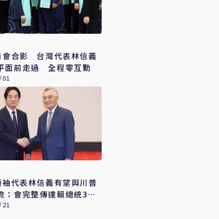
C峰會合影 台灣代表林信義
平面前走過 全程零互動
/01
C領袖代表林信義有望與川普
流：會完整傳達賴總統3任
/21