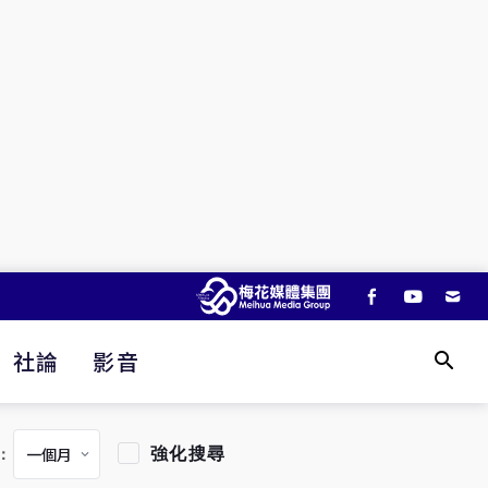
社論
影音
強化搜尋
：