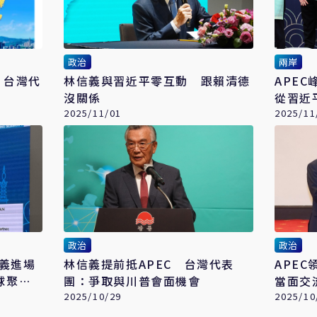
政治
兩岸
 台灣代
林信義與習近平零互動 跟賴清德
APE
沒關係
從習近
2025/11/01
2025/11
政治
政治
信義進場
林信義提前抵APEC 台灣代表
APE
球聚焦
團：爭取與川普會面機會
當面交
2025/10/29
務
2025/10