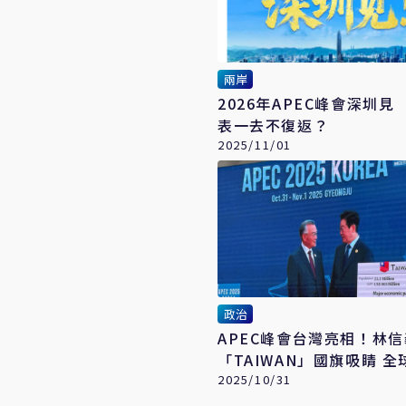
兩岸
2026年APEC峰會深圳見
表一去不復返？
2025/11/01
政治
APEC峰會台灣亮相！林
「TAIWAN」國旗吸睛 全
半導體實力
2025/10/31