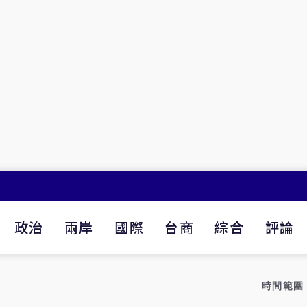
政治
兩岸
國際
台商
綜合
評論
時間範圍