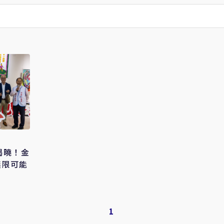
揭曉！金
無限可能
1