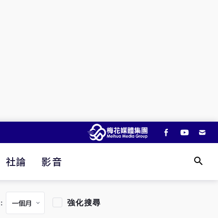
社論
影音
強化搜尋
：