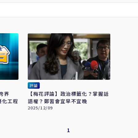
評論
的跨界
【梅花評論】政治標籤化？掌握話
優化工程
語權？鄭習會宜早不宜晚
2025/12/09
1