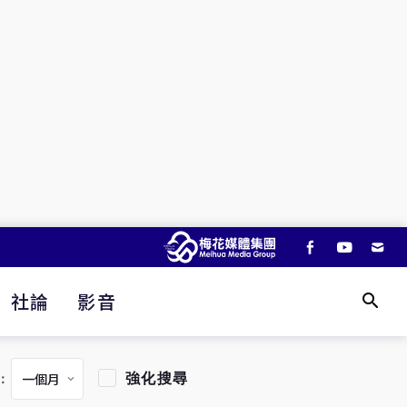
社論
影音
強化搜尋
：