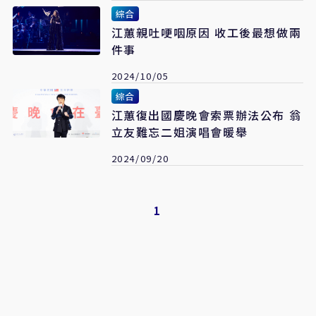
綜合
江蕙親吐哽咽原因 收工後最想做兩
件事
2024/10/05
綜合
江蕙復出國慶晚會索票辦法公布 翁
立友難忘二姐演唱會暖舉
2024/09/20
1