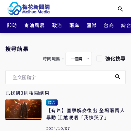
即時
毒油風暴
政治
兩岸
國際
台商
綜
搜尋結果
強化搜尋
時間範圍：
已找到3則相關結果
綜合
【有片】直擊解麥復出 全場兩萬人
暴動 江蕙哽咽「我快哭了」
2024/10/07