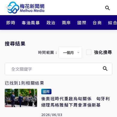
即時
毒油風暴
政治
兩岸
國際
台商
綜
搜尋結果
強化搜尋
時間範圍：
已找到1則相關結果
國際
後奧班時代重啟烏匈關係 匈牙利
總理馬格雅擬下周會澤倫斯基
2026/06/03