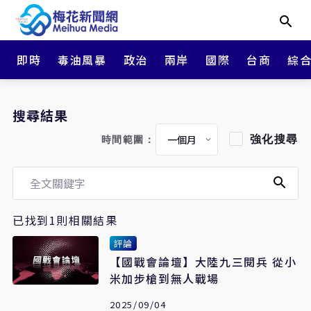
即時
毒油風暴
政治
兩岸
國際
台商
綜
搜尋結果
強化搜尋
時間範圍：
已找到1則相關結果
評論
【國戰會論壇】大陸九三閱兵 從小
米加步槍到無人戰場
2025/09/04