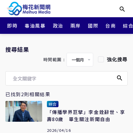
即時
毒油風暴
政治
兩岸
國際
台商
綜
搜尋結果
強化搜尋
時間範圍：
已找到2則相關結果
綜合
「傳播學界巨擘」李金銓辭世、享
壽80歲 畢生關注新聞自由
2026/04/16