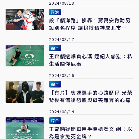
2024/08/19
政治
設「麟洋路」挨轟！蔣萬安啟動另
設別名程序 讓拚搏精神成北市
DNA
2024/08/17
綜合
王齊麟遭爆負心漢 經紀人怒懟：私
生活關你屁事
2024/08/16
綜合
【有片】奧運選手的心路歷程 光榮
背後有傷後恐懼與母喪難奔的心痛
2024/08/14
綜合
王齊麟疑開車用手機還發文 網：以
為是拿免死金牌？