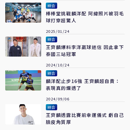
綜合
棒棒堂挑戰麟洋配 阿緯照片被羽毛
球打穿超驚人
2025/01/24
綜合
王齊麟爆料李洋贏球迷信 因此拿下
泰國三站冠軍
2024/10/24
綜合
麟洋配止步16強 王齊麟超自責：
表現真的爛透了
2024/09/06
綜合
王齊麟透露比賽前幸運儀式 虧自己
臉皮角質厚