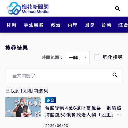
即時
毒油風暴
政治
兩岸
國際
台商
綜
搜尋結果
強化搜尋
時間範圍：
已找到1則相關結果
綜合
台股衝破4萬6掀財富風暴 張清照
持股飆58億奪政治人物「股王」寶
座
2026/06/03