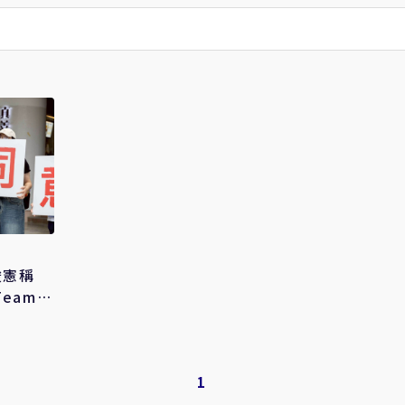
俊憲稱
eam納
1