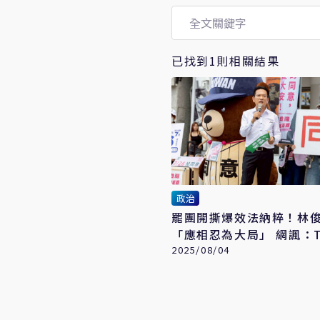
已找到1則相關結果
政治
罷團開撕爆效法納粹！林
「應相忍為大局」 網諷：T
粹
2025/08/04