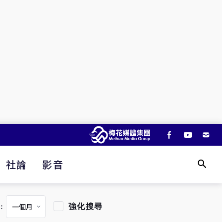
社論
影音
強化搜尋
：