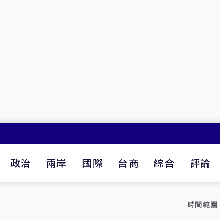
政治
兩岸
國際
台商
綜合
評論
時間範圍