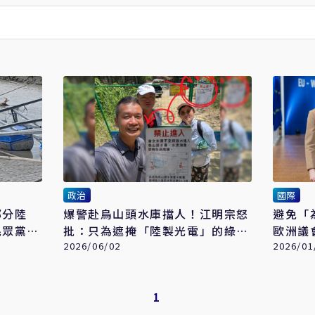
政治
國際
部分陸
爆警赴烏山頭水庫擋人！江明宗怒
避免「
民眾黨
批：只為遮掩「陸製光電」的綠能
歐洲議
雙標
2026/06/02
場
2026/01
1