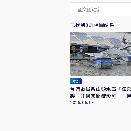
已找到3則相關結果
政治
台汽電辯烏山頭水庫「僅
製、非國家關鍵設施」 
批：強詞奪理
2026/06/03