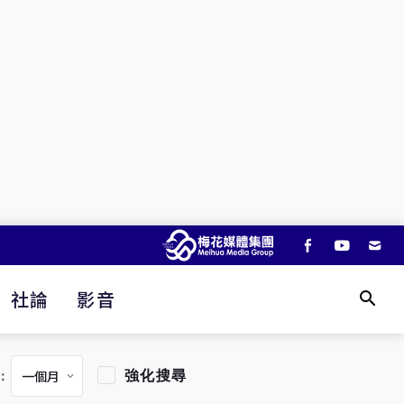
社論
影音
強化搜尋
：