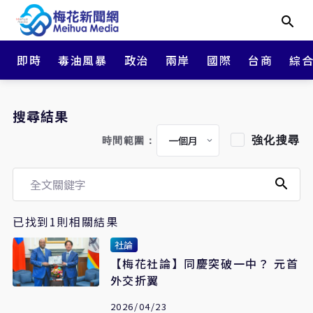
即時
毒油風暴
政治
兩岸
國際
台商
綜
搜尋結果
強化搜尋
時間範圍：
已找到1則相關結果
社論
【梅花社論】同慶突破一中？ 元首
外交折翼
2026/04/23