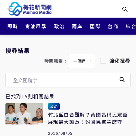
即時
毒油風暴
政治
兩岸
國際
台商
綜
搜尋結果
強化搜尋
時間範圍：
已找到15則相關結果
政治
竹北藍白合難解？黃國昌稱民眾黨
展現最大誠意：盼國民黨主席守承
諾
2026/08/05