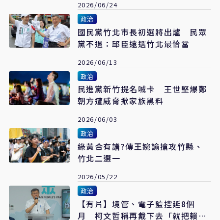
2026/06/24
政治
國民黨竹北市長初選將出爐 民眾
黨不退：邱臣遠選竹北最恰當
2026/06/13
政治
民進黨新竹提名喊卡 王世堅爆鄭
朝方遭威脅掀家族黑料
2026/06/03
政治
綠黃合有譜?傳王婉諭搶攻竹縣、
竹北二選一
2026/05/22
政治
【有片】境管、電子監控延8個
月 柯文哲稱再戴下去「就把賴清