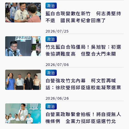
政治
藍白合現變數在新竹 何志勇堅持
不退 國民黨考紀會回應了
2026/07/25
政治
竹北藍白合陷僵局！吳旭智：初選
後協調難度高 但整合大門未關
2026/07/06
政治
白營強攻竹北內幕 柯文哲再喊
話：徐欣瑩搭邱臣遠較能凝聚選票
2026/06/26
政治
白營黨政聯繫會拍板！將自提無人
機條例 全黨力挺邱臣遠選竹北