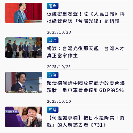
兩岸
促統密集發聲！陸《人民日報》再
批綠營否認「台灣光復」是錯誤史
觀
2025/10/28
政治
楊渡：台灣光復那天起 台灣人才
真正當家作主
2025/10/25
政治
賴清德喊話中國放棄武力改變台海
現狀 重申軍費會達到GDP的5%
2025/10/10
評論
【何溢誠專欄】把日本投降當「終
戰」的人應該去看《731》