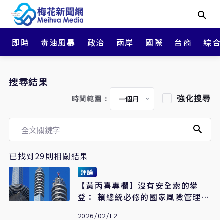
即時
毒油風暴
政治
兩岸
國際
台商
綜
搜尋結果
強化搜尋
時間範圍：
已找到29則相關結果
評論
【黃丙喜專欄】沒有安全索的攀
登： 賴總統必修的國家風險管理功
課
2026/02/12