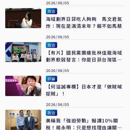
2026/06/05
政治
海域劃界日菲吃人夠夠 馬文君氣
炸：現在是滿清末年？賴不如馬蔡
2026/06/05
政治
【有片】國民黨團痛批林佳龍海域
劃界軟弱發言：你是日菲台灣區發
言人？
2026/06/05
評論
【何溢誠專欄】日本才是「做賊喊
捉賊」！
2026/06/05
政治
美稱我「強迫勞動」擬課10％關
稅！楊永明：只是想找理由讓關稅