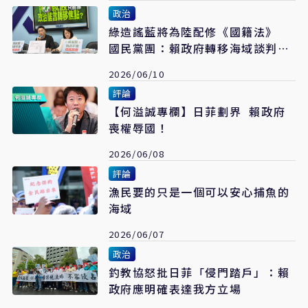
政治
綠造謠藍將為陸配修《國籍法》
國民黨團：賴政府轉移海域談判失
職問題
2026/06/10
評論
【何溢誠專欄】日菲劃界 賴政府
喪權辱國！
2026/06/08
評論
漁民要的只是一個可以安心捕魚的
海域
2026/06/07
政治
釣教協怒批日菲「侵門踏戶」：賴
政府應明確表達我方立場