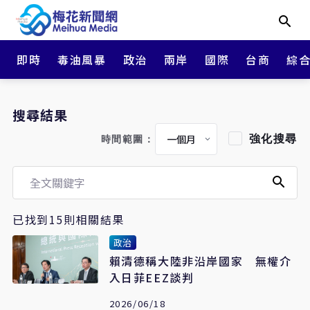
即時
毒油風暴
政治
兩岸
國際
台商
綜
搜尋結果
強化搜尋
時間範圍：
已找到15則相關結果
政治
賴清德稱大陸非沿岸國家 無權介
入日菲EEZ談判
2026/06/18