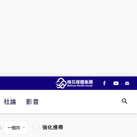
社論
影音
強化搜尋
：