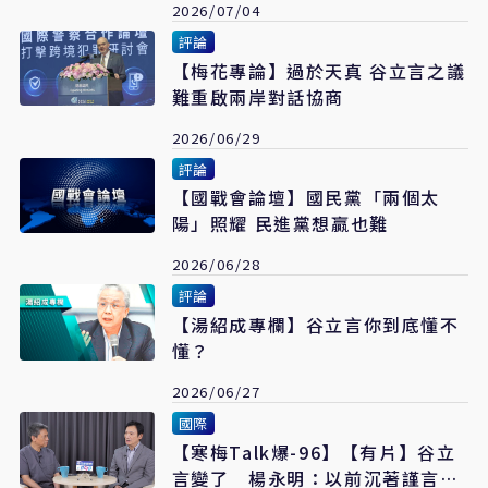
2026/07/04
評論
【梅花專論】過於天真 谷立言之議
難重啟兩岸對話協商
2026/06/29
評論
【國戰會論壇】國民黨「兩個太
陽」照耀 民進黨想贏也難
2026/06/28
評論
【湯紹成專欄】谷立言你到底懂不
懂？
2026/06/27
國際
【寒梅Talk爆-96】【有片】谷立
言變了 楊永明：以前沉著謹言