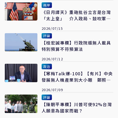
兩岸
《日月譚天》重砲批谷立言是台灣
「太上皇」 介入政局、鼓吹軍
備、掏空產業
2026/07/15
評論
【桂宏誠專欄】行政院版無人載具
特別預算不符預算法
2026/07/12
政治
【寒梅Talk爆-100】【有片】中央
發展無人機產業別大小眼 鄭照
新：希望比照嘉義、台南開放試飛
2026/07/09
空域
評論
【陳朝平專欄】川普可使92%台灣
人願意為國家而戰？