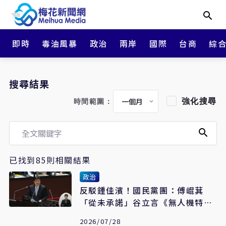
即時
毒油風暴
政治
兩岸
國際
台商
綜
搜尋結果
強化搜尋
時間範圍：
已找到85則相關結果
政治
反駁鍾佳濱！國民黨團：傅崐萁
「從未承諾」谷立言《無人機特別
條例》審查時程
2026/07/28