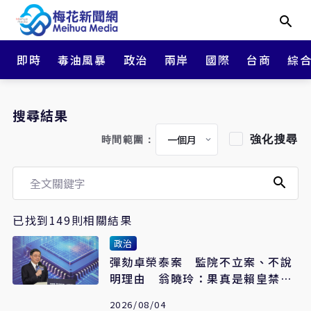
即時
毒油風暴
政治
兩岸
國際
台商
綜
搜尋結果
強化搜尋
時間範圍：
已找到149則相關結果
政治
彈劾卓榮泰案 監院不立案、不說
明理由 翁曉玲：果真是賴皇禁衛
軍
2026/08/04