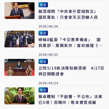
政治
賴清德問「中央拿什麼錢救災」
國民黨批：只會拿天災恐嚇人民
2026/06/26
政治
綠稱8藍委「卡災害準備金」 國
民黨部、黨團氣炸：當初誰擋《財
劃法》
2026/06/25
政治
立院5/19表決彈劾賴清德 4/27日
將召開聽證會
2026/04/24
政治
賴卓體制「不副署、不公布」法案
已5項！翁曉玲：根本實質戒嚴