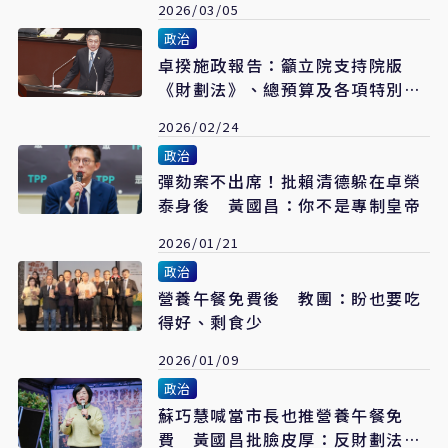
2026/03/05
政治
卓揆施政報告：籲立院支持院版
《財劃法》、總預算及各項特別條
例
2026/02/24
政治
彈劾案不出席！批賴清德躲在卓榮
泰身後 黃國昌：你不是專制皇帝
2026/01/21
政治
營養午餐免費後 教團：盼也要吃
得好、剩食少
2026/01/09
政治
蘇巧慧喊當市長也推營養午餐免
費 黃國昌批臉皮厚：反財劃法又