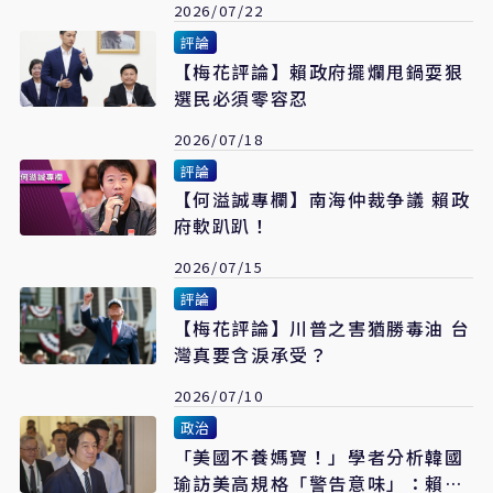
2026/07/22
評論
【梅花評論】賴政府擺爛甩鍋耍狠
選民必須零容忍
2026/07/18
評論
【何溢誠專欄】南海仲裁争議 賴政
府軟趴趴！
2026/07/15
評論
【梅花評論】川普之害猶勝毒油 台
灣真要含淚承受？
2026/07/10
政治
「美國不養媽寶！」學者分析韓國
瑜訪美高規格「警告意味」：賴清