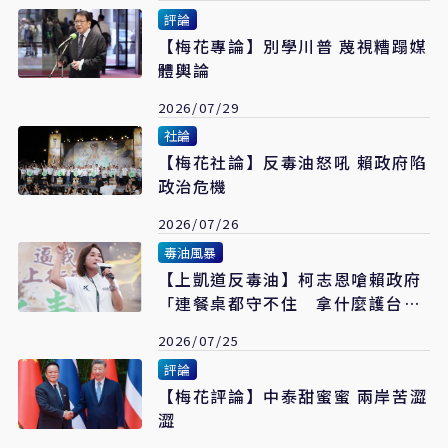
評論
【梅花專論】別學川普 蔑視糟蹋媒
體輿論
2026/07/29
社論
【梅花社論】反毒油怒吼 賴政府陷
政治危機
2026/07/26
毒油風暴
【上凱道反毒油】柯志恩嗆賴政府
「連餐桌都守不住 拿什麼護台
灣？」
2026/07/25
評論
【梅花評論】中泰甜蜜蜜 兩岸苦澀
澀