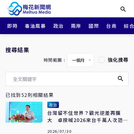
即時
毒油風暴
政治
兩岸
國際
台商
綜
搜尋結果
強化搜尋
時間範圍：
已找到52則相關結果
政治
台灣留不住世界？觀光逆差再擴
大 卓揆喊2026來台千萬人次恐跳
票
2026/07/30