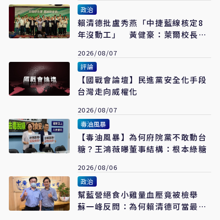
政治
賴清德批盧秀燕「中捷藍線核定8
年沒動工」 黃健豪：萊爾校長開
口就說謊
2026/08/07
評論
【國戰會論壇】民進黨安全化手段
台灣走向威權化
2026/08/07
毒油風暴
【毒油風暴】為何府院黨不敢動台
糖？王鴻薇曝董事結構：根本綠糖
2026/08/06
政治
幫藍營絕食小雞量血壓竟被檢舉
蘇一峰反問：為何賴清德可當最強
急救王