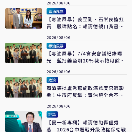
2026/08/06
毒油風暴
【毒油風暴】姜至剛、石崇良搶扛
責 殷瑋點名：賴清德親口背書
20%毒油放行
2026/08/06
毒油風暴
【毒油風暴】7/4食安會議紀錄曝
光 藍批姜至剛20％裁示拖月餘才
認帳「賴清德是最大破口」
2026/08/06
政治
賴清德批盧秀燕施政滿意度只贏彰
縣！中市府反擊：毒油燒全台不救
火 卻跑來打口水戰
2026/08/06
評論
【夏一新專欄】賴清德砲轟盧秀
燕 2026台中選戰升級政權保衛戰