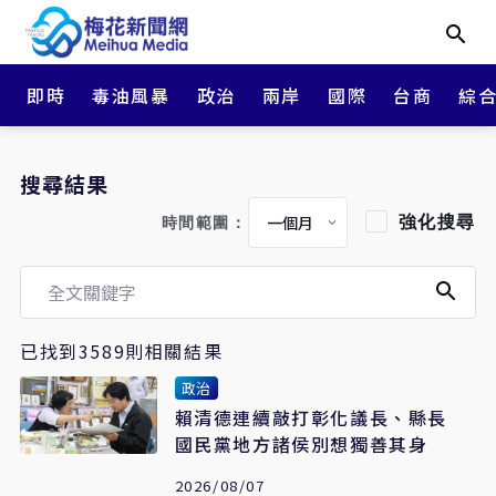
即時
毒油風暴
政治
兩岸
國際
台商
綜
搜尋結果
強化搜尋
時間範圍：
已找到3589則相關結果
政治
賴清德連續敲打彰化議長、縣長
國民黨地方諸侯別想獨善其身
2026/08/07