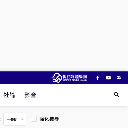
社論
影音
強化搜尋
：