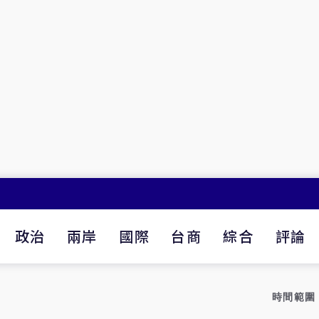
政治
兩岸
國際
台商
綜合
評論
時間範圍