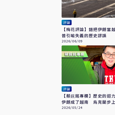
評論
【梅花評論】錯把伊朗當
普引喻失義的歷史謬誤
2026/06/09
評論
【蔡鎤銘專欄】歷史的迴
伊朗成了越南 烏克蘭步
塵
2026/05/24