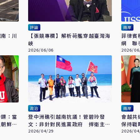
評論
兩岸
越南：川
【張競專欄】解析荷艦穿越臺灣海
菲律賓
峽
網 聯
2026/06/06
2026/06
政治
兩岸
力鏢：當
登中洲礁引越南抗議！管碧玲發
會越共
上朝鮮後
文：非針對民進黨政府 捍衛主權
保持戰
不退讓
2026/04/29
2026/04