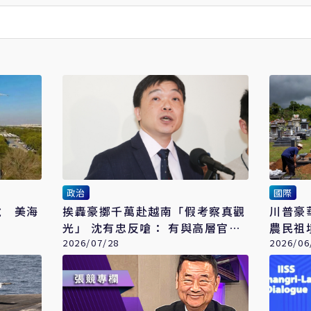
政治
國際
稅 美海
挨轟豪擲千萬赴越南「假考察真觀
川普豪
光」 沈有忠反嗆： 有與高層官員
農民祖
交流
2026/07/28
2026/06