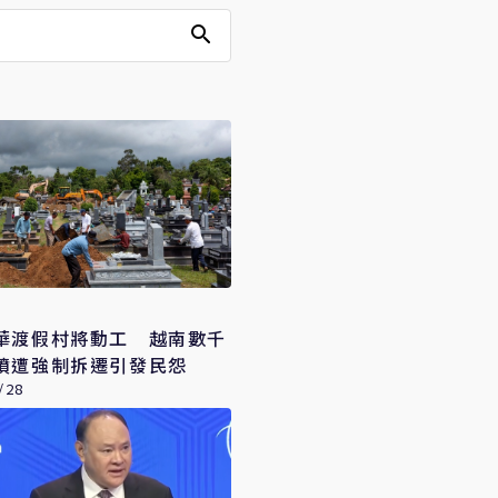
華渡假村將動工 越南數千
墳遭強制拆遷引發民怨
/28