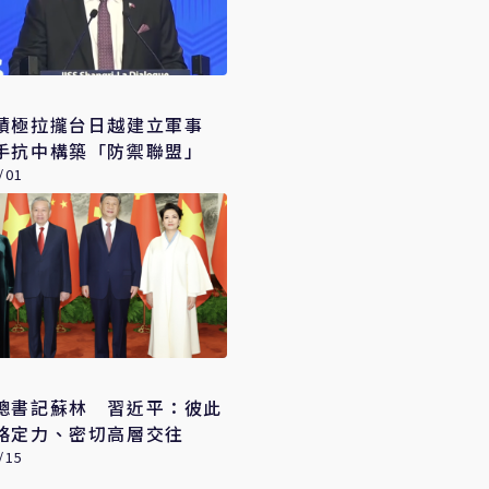
積極拉攏台日越建立軍事
手抗中構築「防禦聯盟」
/01
總書記蘇林 習近平：彼此
略定力、密切高層交往
/15