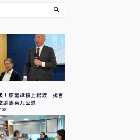
級！廖繼斌槓上楊渡 揚言
堂還馬英九公道
/08