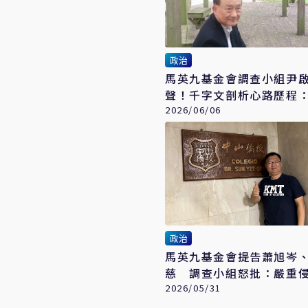
政治
馬英九基金會調查小組尹
聲！千字文剖析心路歷程
心黑暗
2026/06/06
政治
馬英九基金會提告蕭旭岑
慈 調查小組怒批：嚴重
會職權
2026/05/31