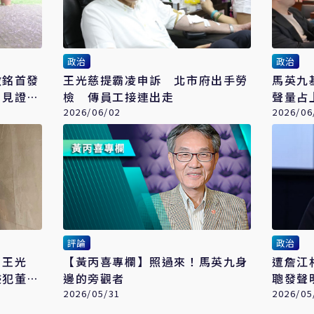
政治
政治
啟銘首發
王光慈提霸凌申訴 北市府出手勞
馬英九
：見證人
檢 傳員工接連出走
聲量占
2026/06/02
2026/06
評論
政治
、王光
【黃丙喜專欄】照過來！馬英九身
遭詹江
侵犯董事
邊的旁觀者
聰發聲
2026/05/31
2026/05