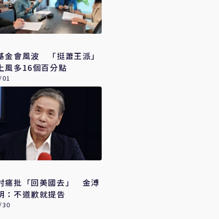
基金會風波 「挺蕭王派」
上風多16個百分點
/01
村痛批「回美國去」 金溥
明：不道歉就提告
/30