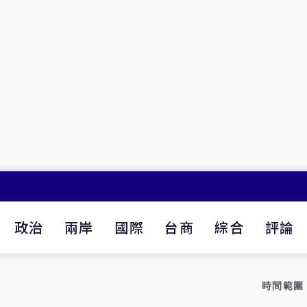
政治
兩岸
國際
台商
綜合
評論
時間範圍