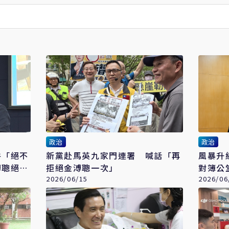
政治
政治
件「絕不
新黨赴馬英九家門連署 喊話「再
風暴升
溥聰絕未
拒絕金溥聰一次」
對簿公
2026/06/15
2026/06