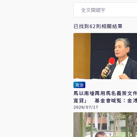
已找到62則相關結果
政治
馬以南嗆再用馬名義簽文
寬貸」 基金會喊冤：金
利用馬英九
2026/07/17