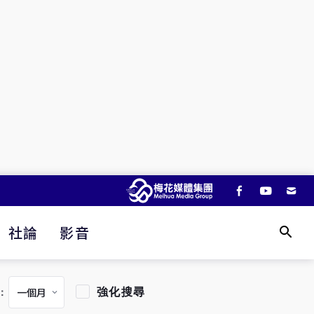
社論
影音
強化搜尋
：