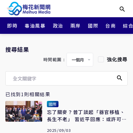
即時
毒油風暴
政治
兩岸
國際
台商
綜
搜尋結果
強化搜尋
時間範圍：
已找到1則相關結果
國際
忘了關麥？普丁談起「器官移植、
長生不老」 習近平回應：或許可活
到150歲
2025/09/03