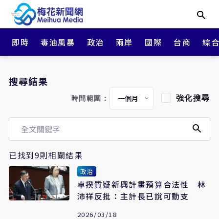
即時
毒油風暴
政治
兩岸
國際
台商
綜
搜尋結果
強化搜尋
時間範圍：
已找到9則相關結果
政治
卓揆質疑新興計畫預算合法性 林
沛祥反批：主計長已說可動支
2026/03/18