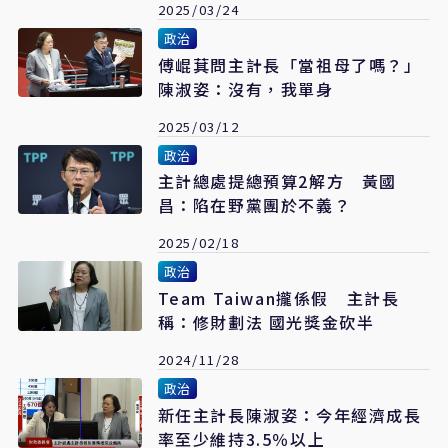
2025/03/24
政治
傅崐萁問主計長「當祖母了嗎？」
陳淑姿：沒有，我單身
2025/03/12
政治
主計總處提總預算2解方 黃國
昌：陷在野黨團於不義？
2025/02/18
政治
Team Taiwan攏係假 主計長
稱：修財劃法 國光獎金砍半
2024/11/28
政治
新任主計長陳淑姿：今年經濟成長
率至少維持3.5％以上