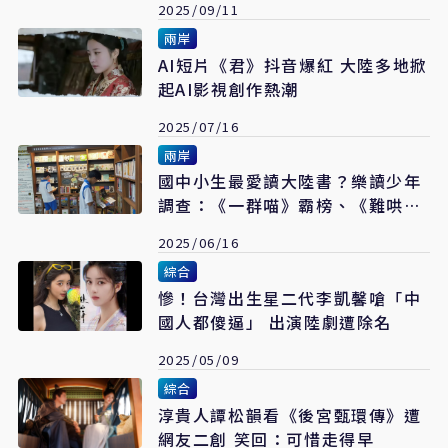
2025/09/11
兩岸
AI短片《君》抖音爆紅 大陸多地掀
起AI影視創作熱潮
2025/07/16
兩岸
國中小生最愛讀大陸書？樂讀少年
調查：《一群喵》霸榜、《難哄》
竄紅
2025/06/16
綜合
慘！台灣出生星二代李凱馨嗆「中
國人都傻逼」 出演陸劇遭除名
2025/05/09
綜合
淳貴人譚松韻看《後宮甄環傳》遭
網友二創 笑回：可惜走得早