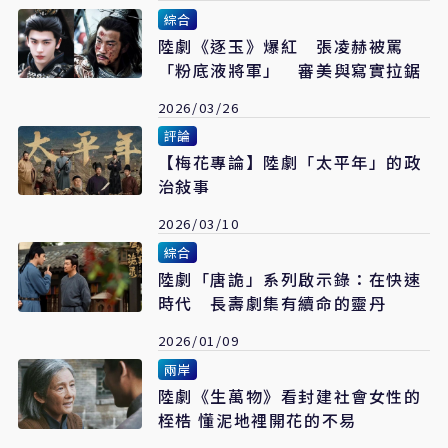
綜合
陸劇《逐玉》爆紅 張凌赫被罵
「粉底液將軍」 審美與寫實拉鋸
2026/03/26
評論
【梅花專論】陸劇「太平年」的政
治敍事
2026/03/10
綜合
陸劇「唐詭」系列啟示錄：在快速
時代 長壽劇集有續命的靈丹
2026/01/09
兩岸
陸劇《生萬物》看封建社會女性的
桎梏 懂泥地裡開花的不易