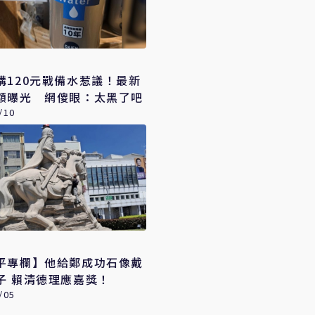
購120元戰備水惹議！最新
額曝光 網傻眼：太黑了吧
/10
平專欄】他給鄭成功石像戴
上紅帽子 賴清德理應嘉獎！
/05