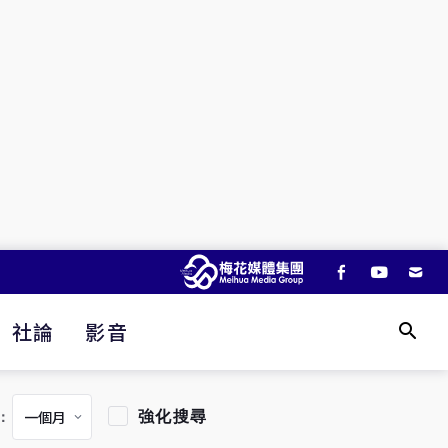
社論
影音
強化搜尋
：