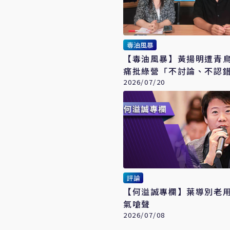
毒油風暴
【毒油風暴】黃揚明遭青
痛批綠營「不討論、不認
驗」
2026/07/20
評論
【何溢誠專欄】葉導別老
氣嗆聲
2026/07/08