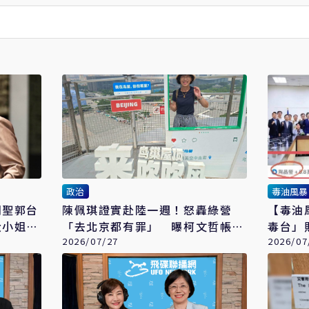
政治
毒油風暴
朝聖郭台
陳佩琪證實赴陸一週！怒轟綠營
【毒油
大小姐說
「去北京都有罪」 曝柯文哲帳戶
毒台」
歸零成乞丐
2026/07/27
撕裂社
2026/07