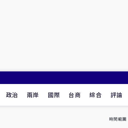
政治
兩岸
國際
台商
綜合
評論
時間範圍