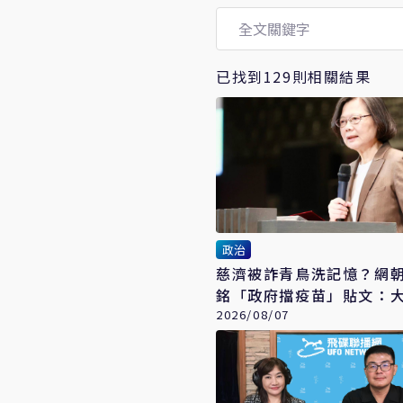
已找到129則相關結果
政治
慈濟被詐青鳥洗記憶？網
銘「政府擋疫苗」貼文：
不要買
2026/08/07