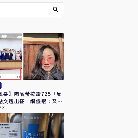
風暴】陶晶瑩按讚725「反
貼文遭出征 網傻眼：又在
會
/21