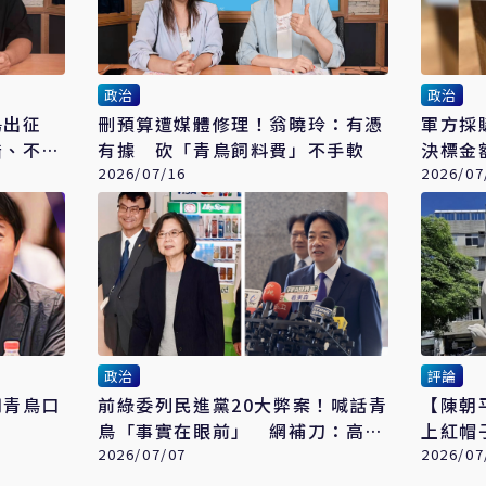
政治
政治
鳥出征
刪預算遭媒體修理！翁曉玲：有憑
軍方採
錯、不檢
有據 砍「青鳥飼料費」不手軟
決標金
2026/07/16
2026/07
政治
評論
用青鳥口
前綠委列民進黨20大弊案！喊話青
【陳朝
鳥「事實在眼前」 網補刀：高達
50個國家隊
2026/07/07
2026/07