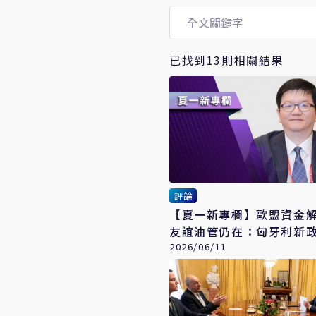
已找到13則相關結果
評論
【夏一新專欄】歐盟資金
友誼油管仍在：匈牙利新
實兩難
2026/06/11