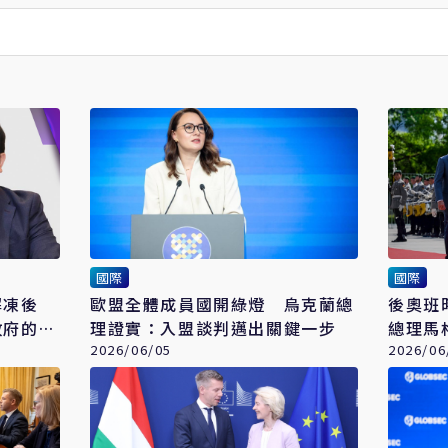
國際
國際
解凍後
歐盟全體成員國開綠燈 烏克蘭總
後奧班
政府的現
理證實：入盟談判邁出關鍵一步
總理馬
2026/06/05
2026/06