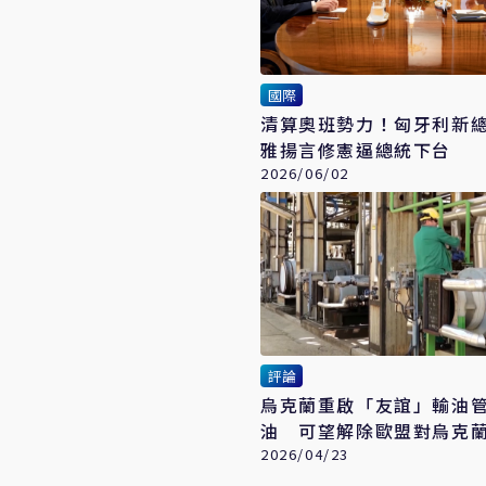
國際
清算奧班勢力！匈牙利新
雅揚言修憲逼總統下台
2026/06/02
評論
烏克蘭重啟「友誼」輸油
油 可望解除歐盟對烏克
鎖
2026/04/23