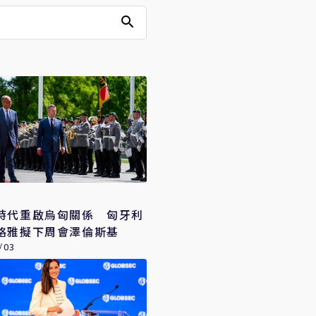
時代重啟烏匈關係 匈牙利
格雅擬下周會澤倫斯基
/03