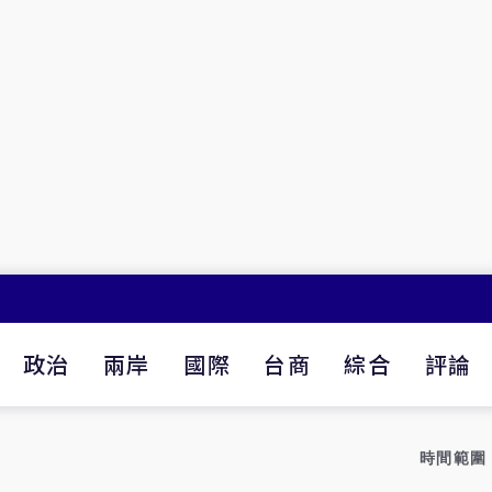
政治
兩岸
國際
台商
綜合
評論
時間範圍