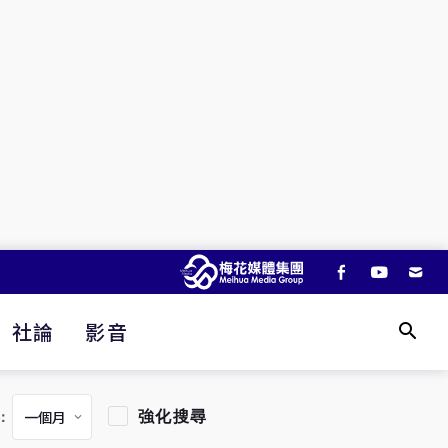
社論
影音
強化搜尋
：