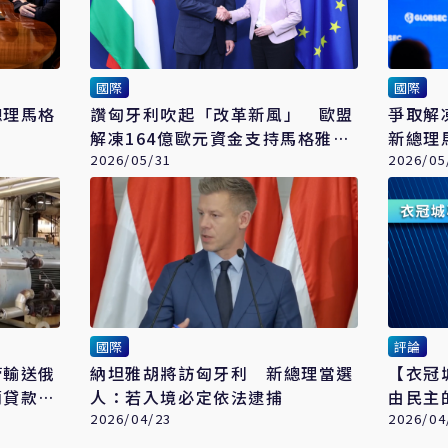
國際
國際
總理馬格
讚匈牙利吹起「改革新風」 歐盟
爭取解
解凍164億歐元資金支持馬格雅政
新總理
府
2026/05/31
2026/05
國際
評論
管輸送俄
納坦雅胡將訪匈牙利 新總理當選
【衣冠
蘭貸款封
人：若入境必定依法逮捕
由民主
2026/04/23
2026/04