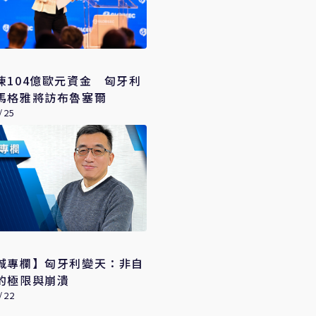
凍104億歐元資金 匈牙利
馬格雅將訪布魯塞爾
/25
城專欄】匈牙利變天：非自
的極限與崩潰
/22