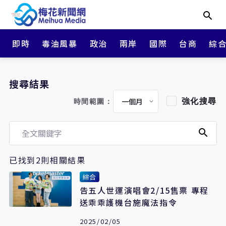
即時
毒油風暴
政治
兩岸
國際
台商
綜
搜尋結果
強化搜尋
時間範圍：
已找到2則相關結果
綜合
告五人世運演唱會2/15售票 專程
送乖乖護機台施魔法指令
2025/02/05