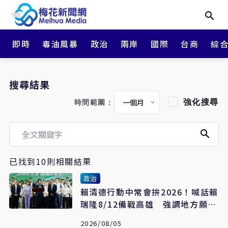
即時
毒油風暴
政治
兩岸
國際
台商
綜
搜尋結果
強化搜尋
時間範圍：
已找到10則相關結果
政治
賴清德行動中常會拚2026！喊話賴
瑞隆8/12備戰高雄 強調地方願景
讓人民看得見
2026/08/05