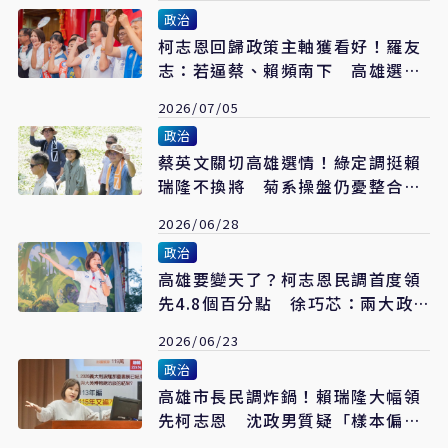
政治
柯志恩回歸政策主軸獲看好！羅友
志：若逼蔡、賴頻南下 高雄選戰
風向恐翻轉
2026/07/05
政治
蔡英文關切高雄選情！綠定調挺賴
瑞隆不換將 菊系操盤仍憂整合未
到位
2026/06/28
政治
高雄要變天了？柯志恩民調首度領
先4.8個百分點 徐巧芯：兩大政
治訊號浮現
2026/06/23
政治
高雄市長民調炸鍋！賴瑞隆大幅領
先柯志恩 沈政男質疑「樣本偏
綠」失真