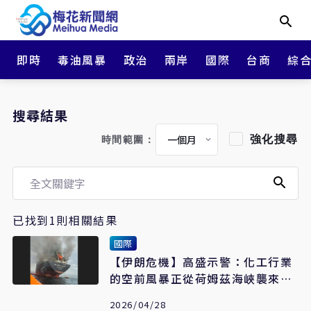
即時
毒油風暴
政治
兩岸
國際
台商
綜
搜尋結果
強化搜尋
時間範圍：
已找到1則相關結果
國際
【伊朗危機】高盛示警：化工行業
的空前風暴正從荷姆茲海峽襲來
亞太是重災區
2026/04/28