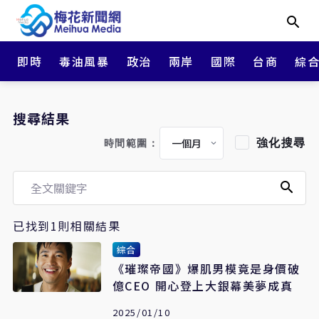
即時
毒油風暴
政治
兩岸
國際
台商
綜
搜尋結果
強化搜尋
時間範圍：
已找到1則相關結果
綜合
《璀璨帝國》爆肌男模竟是身價破
億CEO 開心登上大銀幕美夢成真
2025/01/10