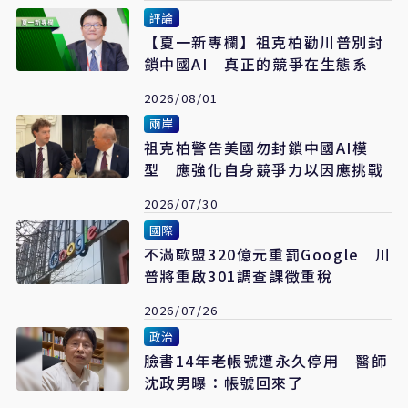
評論
【夏一新專欄】祖克柏勸川普別封
鎖中國AI 真正的競爭在生態系
2026/08/01
兩岸
祖克柏警告美國勿封鎖中國AI模
型 應強化自身競爭力以因應挑戰
2026/07/30
國際
不滿歐盟320億元重罰Google 川
普將重啟301調查課徵重稅
2026/07/26
政治
臉書14年老帳號遭永久停用 醫師
沈政男曝：帳號回來了