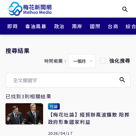
即時
毒油風暴
政治
兩岸
國際
台商
綜
搜尋結果
強化搜尋
時間範圍：
已找到3則相關結果
社論
【梅花社論】經貿辦風波擴散 陪葬
政府形象國家利益
2026/04/17