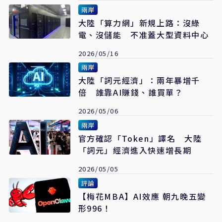
兩岸
大陸「算力網」新規上路：沒綠
電、沒儲能 不准蓋大型資料中心
2026/05/16
兩岸
大陸「詞元經濟」：兩年暴增千
倍 誰靠AI賺錢、誰買單？
2026/05/06
兩岸
官方確認「Token」譯名 大陸
「詞元」經濟進入快速增長期
2026/05/05
評論
【梅花MBA】AI效應 朝九晚五變
形996！