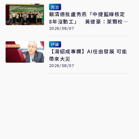
政治
賴清德批盧秀燕「中捷藍線核定
8年沒動工」 黃健豪：萊爾校
長開口就說謊
2026/08/07
評論
【湯紹成專欄】AI任由發展 可能
帶來大災
2026/08/07