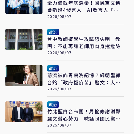
全力備戰年底選舉！國民黨文傳
會新增4發言人 AI發言人「鄭
小文」亮相
2026/08/07
政治
台中教師遭學生攻擊恐失明 教
團：不能再讓老師用肉身擋危險
2026/08/07
政治
慈濟被詐青鳥洗記憶？網朝聖郭
台銘「政府擋疫苗」貼文：大小
姐說不要買
2026/08/07
政治
竹北藍白合卡關！周榆修謝謝鄭
麗文勞心勞力 喊話盼國民黨說
到做到
2026/08/07