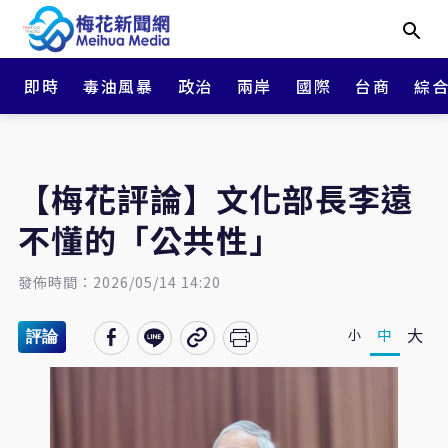
即時
毒油風暴
政治
兩岸
國際
台商
綜
【梅花評論】文化部長李遠
不懂的「公共性」
發佈時間：2026/05/14 14:20
大
中
小
評論