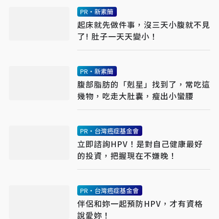
PR・新素簡
起床就先做件事，沒三天小腹就不見
了! 肚子一天天變小！
PR・新素簡
腹部脂肪的「剋星」找到了，常吃這
幾物，吃走大肚囊，瘦出小蠻腰
PR・台灣癌症基金會
立即諮詢HPV！是對自己健康最好
的投資，把握現在不嫌晚！
PR・台灣癌症基金會
伴侶和妳一起預防HPV，才有資格
說愛妳！