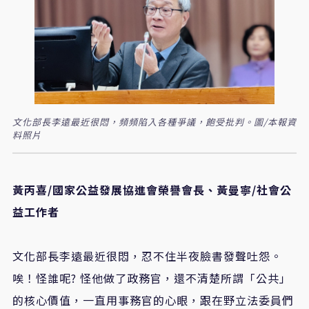
文化部長李遠最近很悶，頻頻陷入各種爭議，飽受批判。圖/本報資
料照片
黃丙喜/國家公益發展協進會榮譽會長、黃曼寧/社會公
益工作者
文化部長李遠最近很悶，忍不住半夜臉書發聲吐怨。
唉！怪誰呢? 怪他做了政務官，還不清楚所謂「公共」
的核心價值，一直用事務官的心眼，跟在野立法委員們