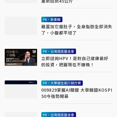
重新回到45公斤
PR・新素簡
雞蛋加它瘦肚子，全身脂肪全部消失
了，小腹都平坦了
PR・台灣癌症基金會
立即諮詢HPV！是對自己健康最好
的投資，把握現在不嫌晚！
PR・大華銀全能行銷方案
009829掌握AI關鍵 大華韓國KOSPI
50今強勢開募
PR・台灣癌症基金會