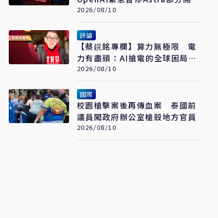
工作
2026/08/10
評論
【蔡鎤銘專欄】算力無極限 電
力有盡頭：AI搶電的全球困局與
突圍
2026/08/10
國際
校園槍擊案後再傳血案 泰國前
議員闖政府辦公室槍殺地方官員
2026/08/10