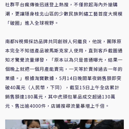
社群平台瘋傳後迅速登上熱搜，不僅掀起海內外搶購
潮，更讓隱身桂北山區的少數民族刺繡工藝首度大規模
「破圈」進入全球視野。
南都N視頻採訪品牌共同創辦人何繼良，他說，團隊原
本完全不知道產品被馬斯克家人使用，直到客戶截圖通
知才驚覺流量爆發，「原本以為只是普通曝光，結果一
個晚上就把一個月產能賣完，一天等於賣掉過去一年的
業績。」根據淘寶數據，5月14日晚間單夜銷售額即突
破40萬元（人民幣，下同），截至15日上午全店累計
銷售額達180萬元，其中虎頭包單品成交超過130萬
元、售出逾4000件，店鋪搜尋流量暴增上千倍。