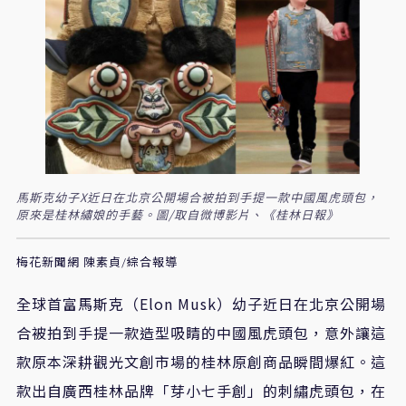
馬斯克幼子X近日在北京公開場合被拍到手提一款中國風虎頭包，
原來是桂林繡娘的手藝。圖/取自微博影片、《桂林日報》
梅花新聞網 陳素貞/綜合報導
全球首富馬斯克（Elon Musk）幼子近日在北京公開場
合被拍到手提一款造型吸睛的中國風虎頭包，意外讓這
款原本深耕觀光文創市場的桂林原創商品瞬間爆紅。這
款出自廣西桂林品牌「芽小七手創」的刺繡虎頭包，在