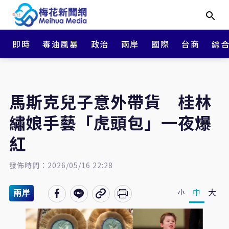
即時
毒油風暴
政治
兩岸
國際
台商
綜
馬斯克兒子意外帶貨 桂林
繡娘手藝「虎頭包」一夜爆
紅
發佈時間：2026/05/16 22:28
大
中
小
兩岸