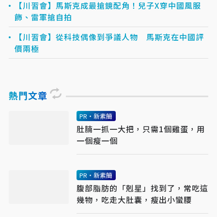
【川習會】馬斯克成最搶鏡配角！兒子X穿中國風服
飾、雷軍搶自拍
【川習會】從科技偶像到爭議人物 馬斯克在中國評
價兩極
熱門文章
PR・新素簡
肚腩一抓一大把，只需1個雞蛋，用
一個瘦一個
PR・新素簡
腹部脂肪的「剋星」找到了，常吃這
幾物，吃走大肚囊，瘦出小蠻腰