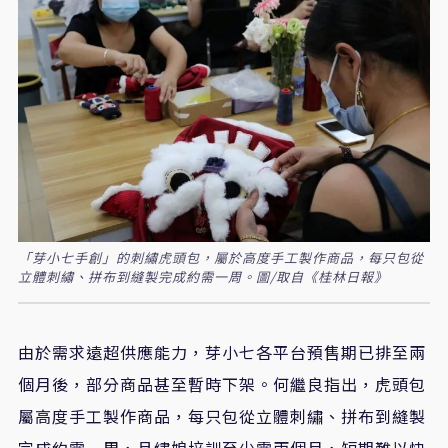
「芽小七手創」的刺繡虎頭包，屬於高度手工製作商品，每只包從
立體刺繡、拼布到縫製完成約需一周。圖/取自《桂林日報》
由於需求遠超供應能力，芽小七各平台預售期已排至兩
個月後，部分商品甚至暫時下架。何繼良指出，虎頭包
屬高度手工製作商品，每只包從立體刺繡、拼布到縫製
完成約需一周，且繡娘培訓至少需兩個月，短期難以快