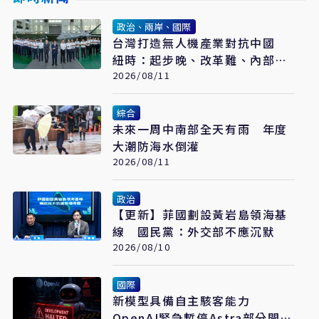
政治、兩岸、國際
台灣打造無人機產業對抗中國
紐時：起步晚、改革難、內部分
歧成阻力
2026/08/11
綜合
未來一周中南部全天有雨 年度
大潮防海水倒灌
2026/08/11
政治
【更新】菲國劃設黃岩島領海基
線 國民黨：外交部不應沉默
2026/08/10
國際
新模型具備自主駭客能力
OpenAI緊急暫停Astra部分開發