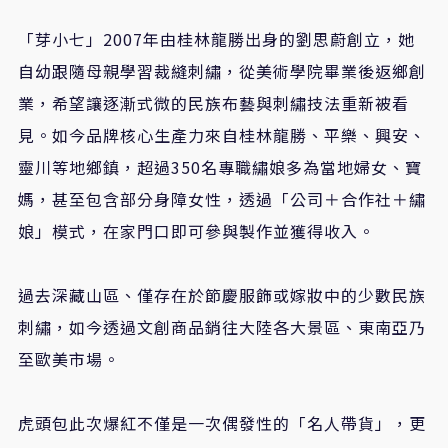
「芽小七」2007年由桂林龍勝出身的劉思蔚創立，她
自幼跟隨母親學習裁縫刺繡，從美術學院畢業後返鄉創
業，希望讓逐漸式微的民族布藝與刺繡技法重新被看
見。如今品牌核心生產力來自桂林龍勝、平樂、興安、
靈川等地鄉鎮，超過350名專職繡娘多為當地婦女、寶
媽，甚至包含部分身障女性，透過「公司＋合作社＋繡
娘」模式，在家門口即可參與製作並獲得收入。
過去深藏山區、僅存在於節慶服飾或嫁妝中的少數民族
刺繡，如今透過文創商品銷往大陸各大景區、東南亞乃
至歐美市場。
虎頭包此次爆紅不僅是一次偶發性的「名人帶貨」，更